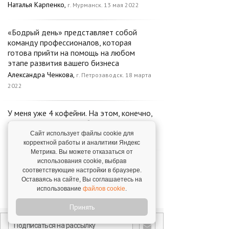
Наталья Карпенко,
г. Мурманск. 13 мая 2022
«Бодрый день» представляет собой
команду профессионалов, которая
готова прийти на помощь на любом
этапе развития вашего бизнеса
Александра Ченкова,
г. Петрозаводск. 18 марта
2022
У меня уже 4 кофейни. На этом, конечно,
я останавливаться не буду.
Сайт использует файлы cookie для
Евгений Лыткин,
г. Иркутск. 29 апреля 2022
корректной работы и аналитики Яндекс
Метрика. Вы можете отказаться от
Я прям ни разу не пожалел, что взял
использования cookie, выбрав
соответствующие настройки в браузере.
именно эту франшизу, и на данный
Оставаясь на сайте, Вы соглашаетесь на
момент у меня 4 кофейни
использование
файлов cookie
.
Вячеслав Бахтин,
г. Новокузнецк. 27 мая 2022
Принять