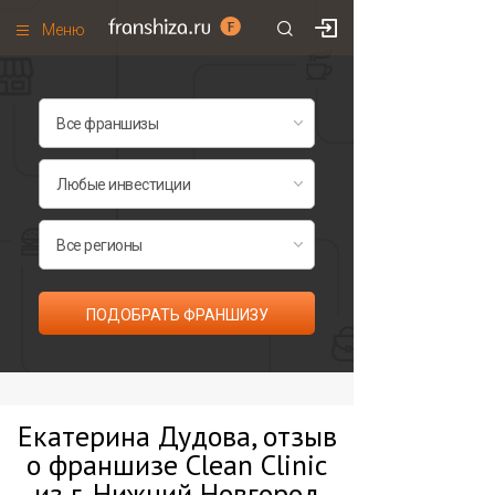
Меню
+7 (495)
671-53-63
Франшизы по категориям
Франшизы по городам
Франшизы со скидками
Рейтинг франшиз
Все франшизы списком
ПОДОБРАТЬ ФРАНШИЗУ
Екатерина Дудова, отзыв
о франшизе Clean Clinic
из г. Нижний Новгород