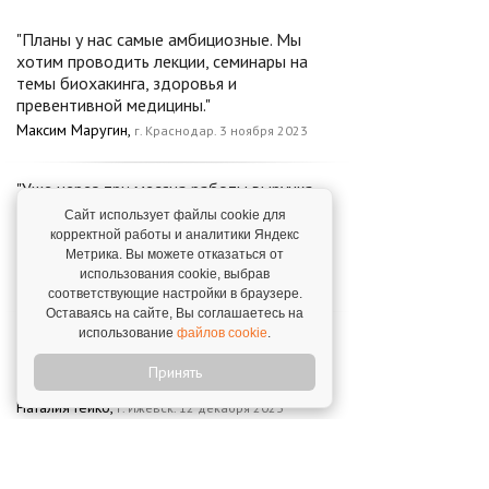
"Планы у нас самые амбициозные. Мы
хотим проводить лекции, семинары на
темы биохакинга, здоровья и
превентивной медицины."
Максим Маругин,
г. Краснодар. 3 ноября 2023
"Уже через три месяца работы выручка
приблизилась к миллиону рублей, а к
Сайт использует файлы cookie для
апрелю 2025 года достигла 1,5 млн
корректной работы и аналитики Яндекс
рублей в месяц."
Метрика. Вы можете отказаться от
использования cookie, выбрав
Дарья Брайцара,
г. Владивосток. 17 июля 2026
соответствующие настройки в браузере.
Оставаясь на сайте, Вы соглашаетесь на
использование
файлов cookie
.
"Ребята обеспечили нас полной
информацией по тому, как запустить
Принять
клинику и вести дела."
Наталия Гейко,
г. Ижевск. 12 декабря 2023
"Мы были первыми, кто открыл для себя
Clean Clinic как франшизу."