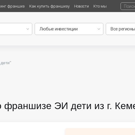
тинг франшиз
Как купить франшизу
Новости
Кто мы
дети"
о франшизе ЭИ дети из г. Кем