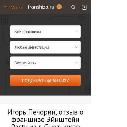
Меню
+7 (495)
671-53-63
Франшизы по категориям
Франшизы по городам
Франшизы со скидками
Рейтинг франшиз
Все франшизы списком
ПОДОБРАТЬ ФРАНШИЗУ
Игорь Печорин, отзыв о
франшизе Эйнштейн
Party из г. Сыктывкар