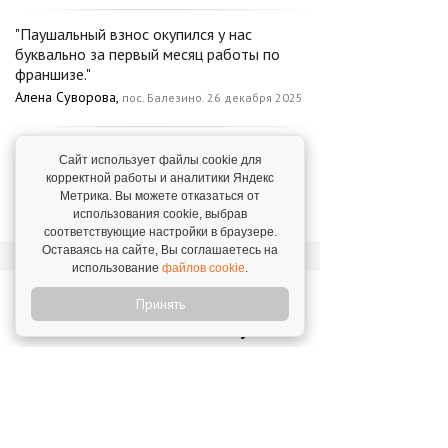
"Паушальный взнос окупился у нас
буквально за первый месяц работы по
франшизе."
Алена Суворова,
пос. Балезино. 26 декабря 2025
За 3 года мы выросли как специалисты, и
Сайт использует файлы cookie для
всё это благодаря "Эйнштейн Party"!"
корректной работы и аналитики Яндекс
Надежда Филиппова,
г. Волгодонск. 12 января
Метрика. Вы можете отказаться от
использования cookie, выбрав
2026
соответствующие настройки в браузере.
Оставаясь на сайте, Вы соглашаетесь на
использование
файлов cookie
.
Новости о франшизе
Принять
«Эйнштейн Party»
"Эйнштейн Party" в 9 странах и
охватывает 15 часовых поясов
19 января 2026