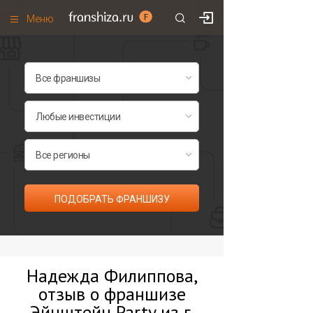
Меню
+7 (495)
671-53-63
Франшизы по категориям
Франшизы по городам
Франшизы со скидками
Рейтинг франшиз
Все франшизы списком
ПОДОБРАТЬ ФРАНШИЗУ
Надежда Филиппова,
отзыв о франшизе
Эйнштейн Party из г.