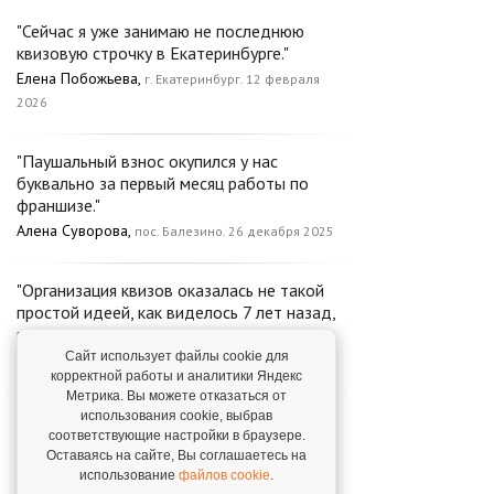
"Сейчас я уже занимаю не последнюю
квизовую строчку в Екатеринбурге."
Елена Побожьева,
г. Екатеринбург. 12 февраля
2026
"Паушальный взнос окупился у нас
буквально за первый месяц работы по
франшизе."
Алена Суворова,
пос. Балезино. 26 декабря 2025
"Организация квизов оказалась не такой
простой идеей, как виделось 7 лет назад,
но мы втянулись."
Сайт использует файлы cookie для
Игорь Печорин,
г. Сыктывкар. 25 ноября 2025
корректной работы и аналитики Яндекс
Метрика. Вы можете отказаться от
использования cookie, выбрав
"Можем с уверенностью сказать – мы
соответствующие настройки в браузере.
рады, что решились и приобрели данную
Оставаясь на сайте, Вы соглашаетесь на
франшизу."
использование
файлов cookie
.
Наталья Ялалтдинова,
г. Казань. 28 января 2026