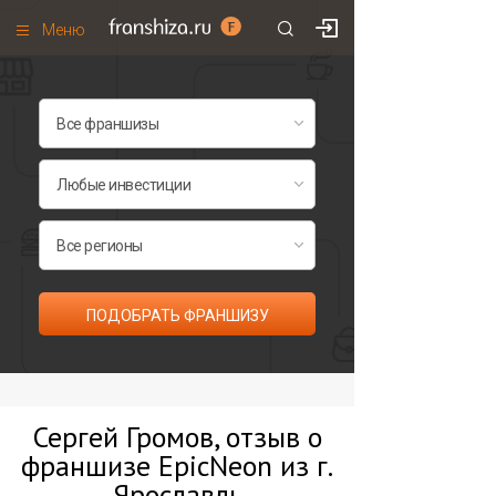
Меню
+7 (495)
671-53-63
Франшизы по категориям
Франшизы по городам
Франшизы со скидками
Рейтинг франшиз
Все франшизы списком
ПОДОБРАТЬ ФРАНШИЗУ
Сергей Громов, отзыв о
франшизе EpicNeon из г.
Ярославль