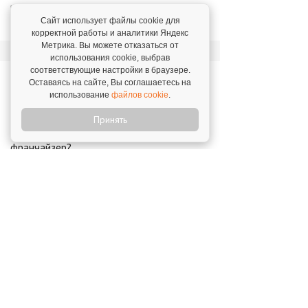
решение купить именно эту франшизу."
Сайт использует файлы cookie для
Дмитрий Зобнин,
г. Челябинск. 28 ноября 2023
корректной работы и аналитики Яндекс
Метрика. Вы можете отказаться от
использования cookie, выбрав
соответствующие настройки в браузере.
Новости о франшизе
Оставаясь на сайте, Вы соглашаетесь на
«EpicNeon»
использование
файлов cookie
.
Принять
Кто отвечает за успех: франчайзи или
франчайзер?
8 декабря 2023
Открой свой бизнес под известным брендом!
Официальный сайт франшиз