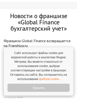
Новости о франшизе
«Global Finance
бухгалтерский учет»
Франшиза Global Finance возвращается
на Franshiza.ru
1 ноября 2023
Сайт использует файлы cookie для
корректной работы и аналитики Яндекс
Метрика. Вы можете отказаться от
Global Finance в ТОП-10 самых активных
использования cookie, выбрав
в 2020 году!
соответствующие настройки в браузере.
12 января 2021
Оставаясь на сайте, Вы соглашаетесь на
использование
файлов cookie
.
Охота на клиентов Global Finance 2.0
Принять
Итоги
11 марта 2021