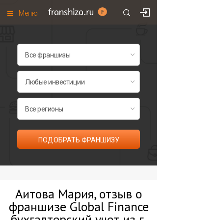
Меню
+7 (495)
671-53-63
Франшизы по категориям
Франшизы по городам
Франшизы со скидками
Рейтинг франшиз
Все франшизы списком
ПОДОБРАТЬ ФРАНШИЗУ
Аитова Мария, отзыв о
франшизе Global Finance
бухгалтерский учет из г.