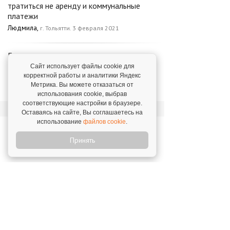
тратиться не аренду и коммунальные
платежи
Людмила,
г. Тольятти. 3 февраля 2021
Города очень не плохо откликаются на
рекламу, так что ждём увольнения с
Сайт использует файлы cookie для
найма и полного погружения в химчистку
корректной работы и аналитики Яндекс
Метрика. Вы можете отказаться от
Сергей,
г. Выкса, Муром. 16 марта 2021
использования cookie, выбрав
соответствующие настройки в браузере.
Оставаясь на сайте, Вы соглашаетесь на
использование
файлов cookie
.
Новости о франшизе
Принять
«Капля»
"Капля" на CleanExpo в Санкт-
Петербурге!
24 апреля 2023