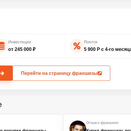
Инвестиции
Роялти
от 245 000 ₽
5 900 Р с 4-го месяц
а
Перейти на страницу франшизы
е
Отзыв о франшизе
л о покупке франшизы
Купил франшизу, пот