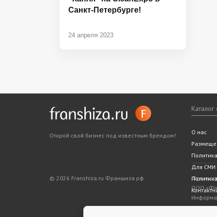
Санкт-Петербурге!
24 апреля 2023
Каталог
Все фра
Статьи
Словарь
Подходит
Ближайш
О нас
Открой свой бизнес под известным брендом!
Законода
5 шагов 
Размеще
Политик
Для СМИ
© 2026 Franshiza.ru Франшиза.рф
Франшиза
Политика
ООО «Фра
Контактн
Информац
показате
является