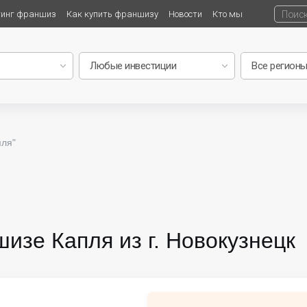
тинг франшиз
Как купить франшизу
Новости
Кто мы
пля"
изе Капля из г. Новокузнецк