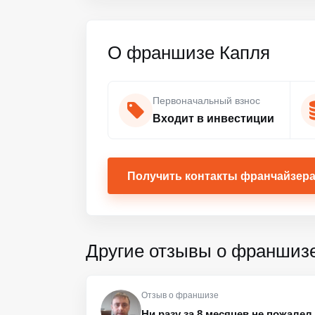
О франшизе Капля
Первоначальный взнос
Входит в инвестиции
Получить контакты франчайзер
Другие отзывы о франшиз
Отзыв о франшизе
Ни разу за 8 месяцев не пожале