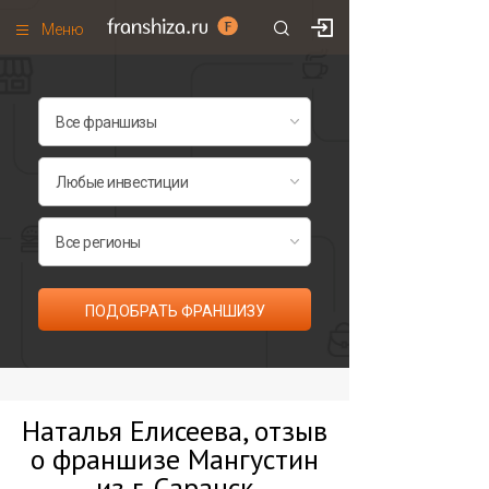
Меню
+7 (495)
671-53-63
Франшизы по категориям
Франшизы по городам
Франшизы со скидками
Рейтинг франшиз
Все франшизы списком
ПОДОБРАТЬ ФРАНШИЗУ
Наталья Елисеева, отзыв
о франшизе Мангустин
из г. Саранск