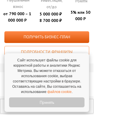
Паушальный
Инвестиции,
Роялти
взнос
от/до
5% или 30
от 790 000 – 1
5 000 000
₽
000 Р
000 000 Р
8 700 000
₽
ПОЛУЧИТЬ БИЗНЕС-ПЛАН
ПОДРОБНОСТИ ФРАНШИЗЫ
Сайт использует файлы cookie для
корректной работы и аналитики Яндекс
Метрика. Вы можете отказаться от
использования cookie, выбрав
Отзывы о франшизе
соответствующие настройки в браузере.
«Pink Lemon»
Оставаясь на сайте, Вы соглашаетесь на
использование
файлов cookie
.
Принять