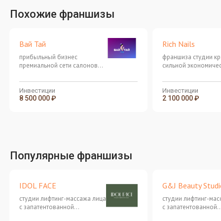
Похожие франшизы
Вай Тай
Rich Nails
прибыльный бизнес
франшиза студии кр
премиальной сети салонов
сильной экономиче
тайского массажа
моделью
Инвестиции
Инвестиции
8 500 000 ₽
2 100 000 ₽
Популярные франшизы
IDOL FACE
G&J Beauty Studi
студии лифтинг-массажа лица
студии лифтинг-мас
с запатентованной
с запатентованной
методикой омоложения
методикой омолож