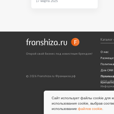
17 марта 2025
Каталог
Все фра
Статьи
Словарь
Подходит
Ближайш
О нас
Открой свой бизнес под известным брендом!
Законода
5 шагов 
Размеще
Политик
Для СМИ
© 2026 Franshiza.ru Франшиза.рф
Франшиза
Политика
ООО «Фра
Контактн
Информац
показате
является
Сайт использует файлы cookie для к
информац
использования cookie, выбрав соотв
успешнос
использование
файлов cookie
.
услуги.