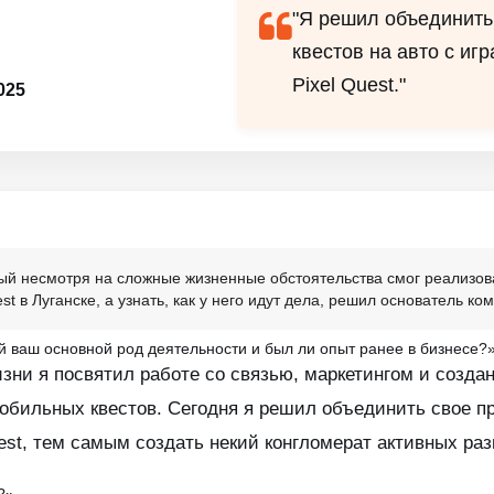
"Я решил объединить
квестов на авто с иг
Pixel Quest."
025
рый несмотря на сложные жизненные обстоятельства смог реализов
est в Луганске, а узнать, как у него идут дела, решил основатель к
й ваш основной род деятельности и был ли опыт ранее в бизнесе?
ни я посвятил работе со связью, маркетингом и создан
бильных квестов. Сегодня я решил объединить свое пре
uest, тем самым создать некий конгломерат активных ра
?»