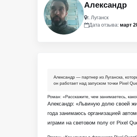
Александр
г. Луганск
Дата отзыва:
март 2
Александр — партнер из Луганска, кото
он работает над запуском точки Pixel Qu
Роман: «Расскажите, чем занимаетесь, како
Александр: «Львиную долю своей жиз
года занимаюсь организацией автомо
играми на световом полу от Pixel Q
Роман: «Как узнали о франшизе Pixel Quest