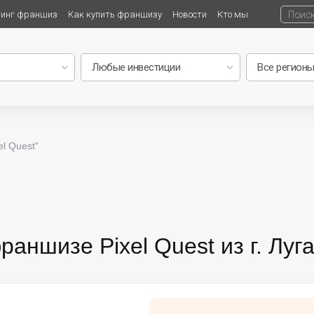
тинг франшиз
Как купить франшизу
Новости
Кто мы
l Quest"
раншизе Pixel Quest из г. Луг