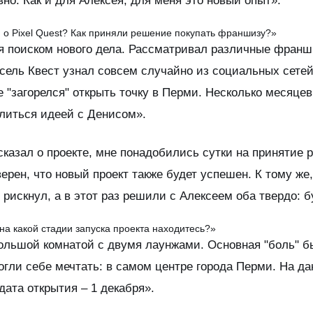
но. Как и для Алексея, для меня это новый опыт».
и о Pixel Quest? Как приняли решение покупать франшизу?»
я поиском нового дела. Рассматривал различные франш
ксель Квест узнал совсем случайно из социальных сетей
е "загорелся" открыть точку в Перми. Несколько месяце
литься идеей с Денисом».
ссказал о проекте, мне понадобились сутки на принятие
рен, что новый проект также будет успешен. К тому же, 
 рискнул, а в этот раз решили с Алексеем оба твердо: б
а какой стадии запуска проекта находитесь?»
ольшой комнатой с двумя лаунжами. Основная "боль" б
гли себе мечтать: в самом центре города Перми. На да
дата открытия – 1 декабря».