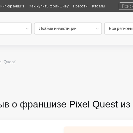
тинг франшиз
Как купить франшизу
Новости
Кто мы
l Quest"
ыв о франшизе Pixel Quest из 