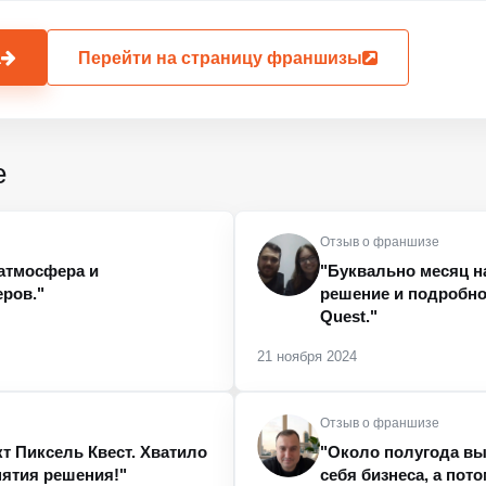
а
Перейти на страницу франшизы
е
Отзыв о франшизе
 атмосфера и
"Буквально месяц н
ров."
решение и подробно
Quest."
21 ноября 2024
Отзыв о франшизе
т Пиксель Квест. Хватило
"Около полугода вы
нятия решения!"
себя бизнеса, а пот