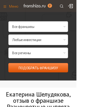
Меню
+7 (495)
671-53-63
Франшизы по категориям
Франшизы по городам
Франшизы со скидками
Рейтинг франшиз
Все франшизы списком
ПОДОБРАТЬ ФРАНШИЗУ
Екатерина Шелудякова,
отзыв о франшизе
Разноцветные цыплята