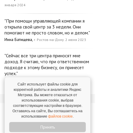
января 2024
"При помощи управляющей компании я
открыла свой центр за 3 недели. Они
помогают не просто словом, но и делом."
Инна Батищева,
г. Ростов-на-Дону. 2 июня 2023
"Сейчас все три центра приносят мне
доход. Я считаю, что при ответственном
подходе к этому бизнесу, он принесет
успех."
Виктор Кривоносов,
г. Санкт-Петербург. 20
Сайт использует файлы cookie для
февраля 2024
корректной работы и аналитики Яндекс
Метрика. Вы можете отказаться от
использования cookie, выбрав
соответствующие настройки в браузере.
Новости о франшизе
Оставаясь на сайте, Вы соглашаетесь на
«Разноцветные цыплята»
использование
файлов cookie
.
Принять