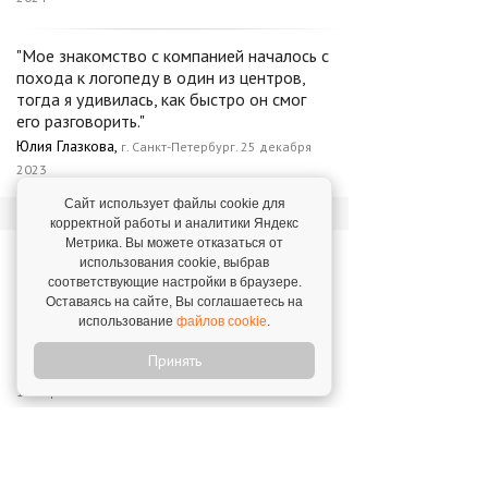
"Мое знакомство с компанией началось с
похода к логопеду в один из центров,
тогда я удивилась, как быстро он смог
его разговорить."
Юлия Глазкова,
г. Санкт-Петербург. 25 декабря
2023
Сайт использует файлы cookie для
корректной работы и аналитики Яндекс
Метрика. Вы можете отказаться от
Новости о франшизе
использования cookie, выбрав
«Разноцветные цыплята»
соответствующие настройки в браузере.
Оставаясь на сайте, Вы соглашаетесь на
использование
файлов cookie
.
"Разноцветные цыплята": запуск сотого
Принять
филиала по франшизе
16 апреля 2025
"Разноцветные цыплята" – в ТОП-20
образовательных франшиз