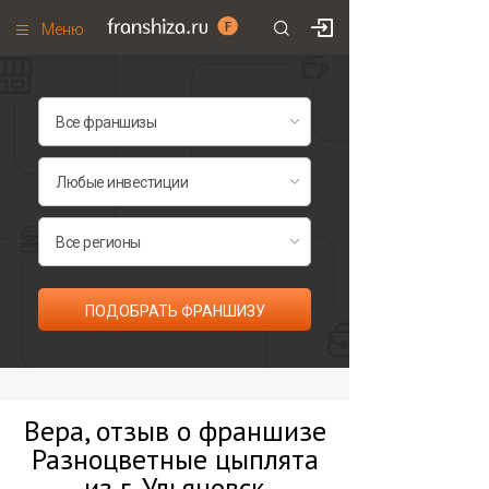
Меню
+7 (495)
671-53-63
Франшизы по категориям
Франшизы по городам
Франшизы со скидками
Рейтинг франшиз
Все франшизы списком
ПОДОБРАТЬ ФРАНШИЗУ
Вера, отзыв о франшизе
Разноцветные цыплята
из г. Ульяновск