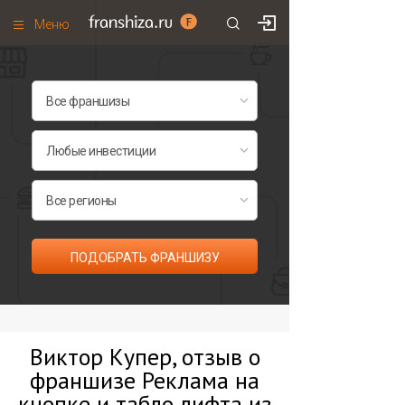
Меню
+7 (495)
671-53-63
Франшизы по категориям
Франшизы по городам
Франшизы со скидками
Рейтинг франшиз
Все франшизы списком
ПОДОБРАТЬ ФРАНШИЗУ
Виктор Купер, отзыв о
франшизе Реклама на
кнопке и табло лифта из