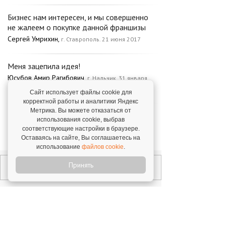
Бизнес нам интересен, и мы совершенно
не жалеем о покупке данной франшизы
Сергей Умрихин,
г. Ставрополь. 21 июня 2017
Меня зацепила идея!
Юсубов Амир Рагибович,
г. Нальчик. 31 января
2020
Сайт использует файлы cookie для
корректной работы и аналитики Яндекс
Метрика. Вы можете отказаться от
Франшиза "Реклама на кнопке" дала мне
использования cookie, выбрав
возможность расширить бизнес
соответствующие настройки в браузере.
Дмитрий Кононенко,
г. Тверь. 19 апреля 2017
Оставаясь на сайте, Вы соглашаетесь на
использование
файлов cookie
.
Принять