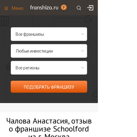
Меню
+7 (495)
671-53-63
Франшизы по категориям
Франшизы по городам
Франшизы со скидками
Рейтинг франшиз
Все франшизы списком
ПОДОБРАТЬ ФРАНШИЗУ
Чалова Анастасия, отзыв
о франшизе Schoolford
из г. Москва