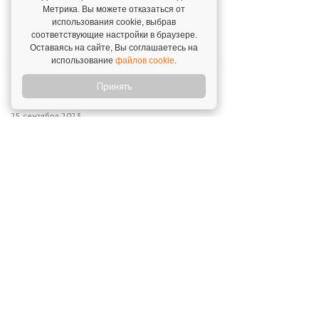
Метрика. Вы можете отказаться от
Региональная выставка франшиз Franch
использования cookie, выбрав
Region
соответствующие настройки в браузере.
3 ноября 2022
Оставаясь на сайте, Вы соглашаетесь на
использование
файлов cookie
.
Schoolford выходит на международный
Принять
рынок
25 сентября 2023
Открой свой бизнес под известным брендом!
Официальный сайт франшиз
Каталог франшиз
Все франшизы
Статьи
Словарь франчайзинга
Подходит ли Вам
Ближайшие
О нас
франчайзинг
мероприятия