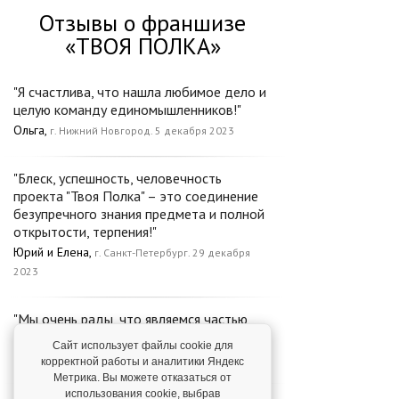
Отзывы о франшизе
«ТВОЯ ПОЛКА»
"Я счастлива, что нашла любимое дело и
целую команду единомышленников!"
Ольга,
г. Нижний Новгород. 5 декабря 2023
"Блеск, успешность, человечность
проекта "Твоя Полка" – это соединение
безупречного знания предмета и полной
открытости, терпения!"
Юрий и Елена,
г. Санкт-Петербург. 29 декабря
2023
"Мы очень рады, что являемся частью
команды "Твоей Полки"!"
Сайт использует файлы cookie для
Евгения и Наталья,
г. Калуга. 7 ноября 2023
корректной работы и аналитики Яндекс
Метрика. Вы можете отказаться от
использования cookie, выбрав