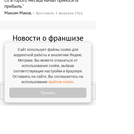
со второго месяца начал приносить
прибыль."
Максим Маков,
г. Ярославль. 5 февраля 2026
Новости о франшизе
«Умный ЛИСТ.ОК»
Сайт использует файлы cookie для
корректной работы и аналитики Яндекс
"Умный ЛИСТ.ОК": как стать
Метрика. Вы можете отказаться от
использования cookie, выбрав
быстрорастущим копицентром в мире
соответствующие настройки в браузере.
3 февраля 2026
Оставаясь на сайте, Вы соглашаетесь на
использование
файлов cookie
.
Принять
Открой свой бизнес под известным брендом!