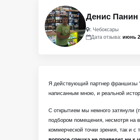
Денис Панин
г. Чебоксары
Дата отзыва:
июнь 2
Я действующий партнер франшизы "В
написанным мною, и реальной истор
С открытием мы немного затянули (
подбором помещения, несмотря на в
коммерческой точки зрения, так и с
вопросе спешка не приведет ни к 