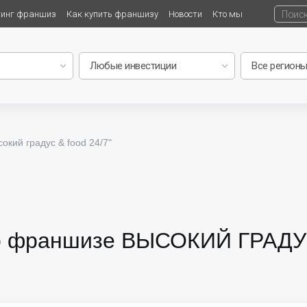
тинг франшиз
Как купить франшизу
Новости
Кто мы
кий градус & food 24/7"
 о франшизе ВЫСОКИЙ ГРАДУ