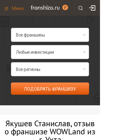
Меню
+7 (495)
671-53-63
Франшизы по категориям
Франшизы по городам
Франшизы со скидками
Рейтинг франшиз
Все франшизы списком
ПОДОБРАТЬ ФРАНШИЗУ
Якушев Станислав, отзыв
о франшизе WOWLand из
г. Ухта