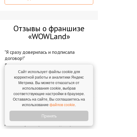
Отзывы о франшизе
«WOWLand»
"Я сразу доверилась и подписала
договор!"
Лия,
г. Пенза. 18 июля 2025
Сайт использует файлы cookie для
корректной работы и аналитики Яндекс
"Я нашел дело, которое мне нравится."
Метрика. Вы можете отказаться от
Иван,
использования cookie, выбрав
г. Якутск. 13 ноября 2023
соответствующие настройки в браузере.
Оставаясь на сайте, Вы соглашаетесь на
"Мы работаем с менеджерами, отделом
использование
файлов cookie
.
продаж, маркетологами, то есть полная
Принять
поддержка на всех этапах."
Константин,
г. Новороссийск. 1 декабря 2023