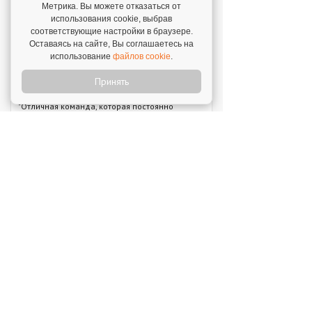
Метрика. Вы можете отказаться от
31 июля 2026
использования cookie, выбрав
"Прекрасная поддержка, техническая и
соответствующие настройки в браузере.
профессиональная. Ни один вопрос не
Оставаясь на сайте, Вы соглашаетесь на
остается без рассмотрения."
использование
файлов cookie
.
Отзыв о франшизе "Dream Tea"
Принять
31 июля 2026
"Отличная команда, которая постоянно
координирует, подсказывает и не оставляет
точку без внимания."
Новое на franshiza.ru
MIUZ DIAMONDS
Инвестиции: 12 000 000 ₽
Перчини
Инвестиции: 40 000 000 ₽