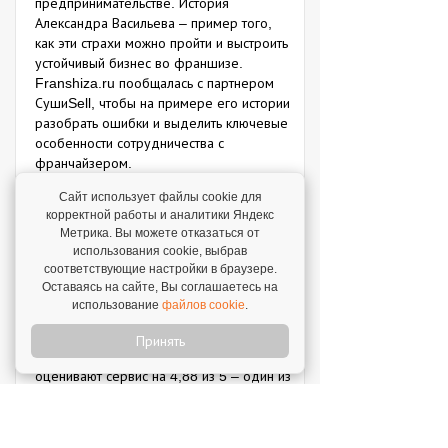
предпринимательстве. История
Александра Васильева – пример того,
как эти страхи можно пройти и выстроить
устойчивый бизнес во франшизе.
Franshiza.ru пообщалась с партнером
СушиSell, чтобы на примере его истории
разобрать ошибки и выделить ключевые
особенности сотрудничества с
франчайзером.
Сайт использует файлы cookie для
Из преподавателя автошколы во
корректной работы и аналитики Яндекс
владельца доставки роллов
Метрика. Вы можете отказаться от
использования cookie, выбрав
Истории партнеров нередко начинаются
соответствующие настройки в браузере.
с желания перемен. Но путь Вячеслава
Оставаясь на сайте, Вы соглашаетесь на
Суяркова из Киселевска – особенно
использование
файлов cookie
.
показательный. Он смог выйти на
стабильную выручку от 2,8 млн рублей и
Принять
прибыль от 400 тысяч. А клиенты
оценивают сервис на 4,88 из 5 – один из
лучших показателей сети. Franshiza.ru
пообщалась с Вячеславом, чтобы
выяснить ключевые факторы, которые