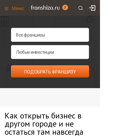
Меню
+7 (985)
700
•
00
•
85
Франшизы по категориям
Франшизы по городам
Франшизы со скидками
Рейтинг франшиз
ПОДОБРАТЬ ФРАНШИЗУ
Все франшизы списком
Как открыть бизнес в
другом городе и не
остаться там навсегда