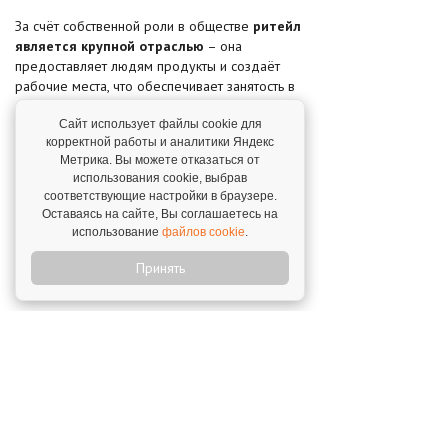
За счёт собственной роли в обществе
ритейл
является крупной отраслью
– она
предоставляет людям продукты и создаёт
рабочие места, что обеспечивает занятость в
смежных секторах. Так, только в «Пятёрочке»
работает свыше 250 000 сотрудников.
Сайт использует файлы cookie для
корректной работы и аналитики Яндекс
Метрика. Вы можете отказаться от
Во времена изменений ритейл развивается и
использования cookie, выбрав
адаптируется к новым условиям. В этом плане
соответствующие настройки в браузере.
2022 год мало отличается от прошлых лет. За
Оставаясь на сайте, Вы соглашаетесь на
20-летнюю историю «Пятёрочки» мы
использование
файлов cookie
.
неоднократно сталкивались с разными
вызовами, и франчайзинг – один из ответов на
Принять
них.
Подробнее –
франшиза «Пятёрочка»
Поделиться в соцсетях