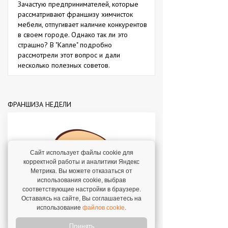
Зачастую предпринимателей, которые
рассматривают франшизу химчисток
мебели, отпугивает наличие конкурентов
в своем городе. Однако так ли это
страшно? В "Капле" подробно
рассмотрели этот вопрос и дали
несколько полезных советов.
ФРАНШИЗА НЕДЕЛИ
Сайт использует файлы cookie для
корректной работы и аналитики Яндекс
Метрика. Вы можете отказаться от
использования cookie, выбрав
соответствующие настройки в браузере.
Оставаясь на сайте, Вы соглашаетесь на
пекарня у дома под известным брендом с
использование
файлов cookie
.
доходом от 200 000 рублей в месяц!
Принять