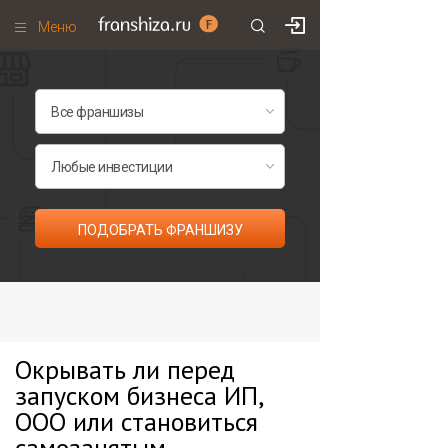
Меню
+7 (985)
700
•
00
•
85
Франшизы по категориям
Франшизы по городам
Франшизы со скидками
Рейтинг франшиз
ПОДОБРАТЬ ФРАНШИЗУ
Все франшизы списком
Окрывать ли перед
запуском бизнеса ИП,
ООО или становиться
самозанятым