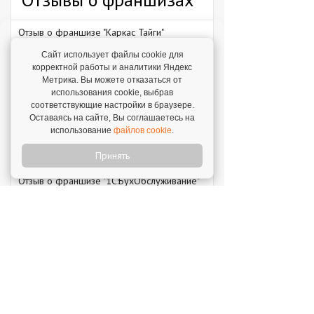
Отзыв о франшизе "Каркас Тайги"
6 августа 2026
Сайт использует файлы cookie для
"С одного объекта мы зарабатываем от 1 млн
корректной работы и аналитики Яндекс
рублей – в среднем 1,3 млн рублей."
Метрика. Вы можете отказаться от
использования cookie, выбрав
Отзыв о франшизе "VASILCHUKI CHAIHONA
соответствующие настройки в браузере.
№1"
Оставаясь на сайте, Вы соглашаетесь на
4 августа 2026
использование
файлов cookie
.
"Я строю бизнес, а бренд дает фундамент и
технологии, которые уже работают."
Принять
Отзыв о франшизе "1С:БухОбслуживание"
31 июля 2026
"Прекрасная поддержка, техническая и
профессиональная. Ни один вопрос не
остается без рассмотрения."
Новое на franshiza.ru