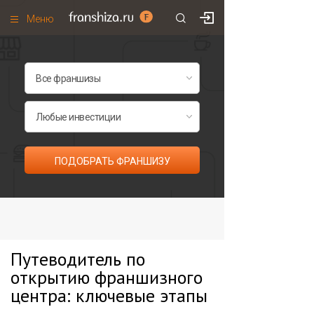
Меню
+7 (985)
700
•
00
•
85
Франшизы по категориям
Франшизы по городам
Франшизы со скидками
Рейтинг франшиз
ПОДОБРАТЬ ФРАНШИЗУ
Все франшизы списком
Путеводитель по
открытию франшизного
центра: ключевые этапы