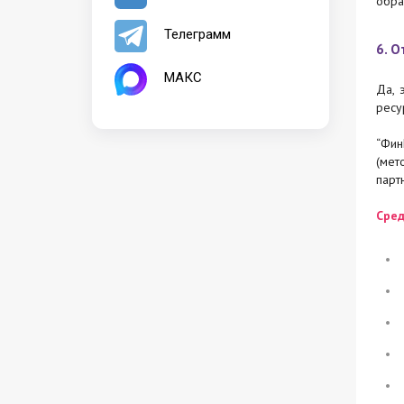
обра
Телеграмм
6. 
МАКС
Да, 
ресу
“Фин
(мет
парт
Сред