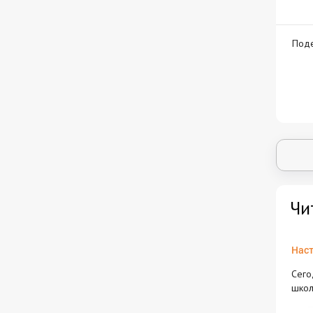
Поде
Чи
Наст
Сего
школ