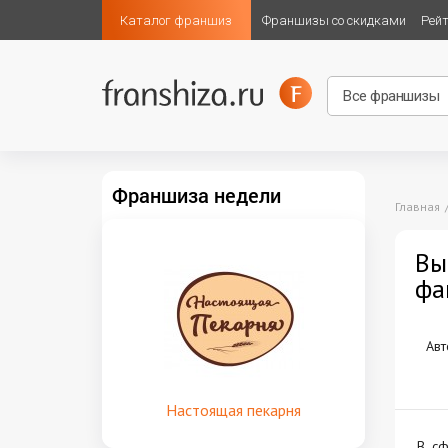
Каталог франшиз
Франшизы со скидками
Рей
Франшиза недели
Главная
Вы
фа
Авт
Настоящая пекарня
В сф