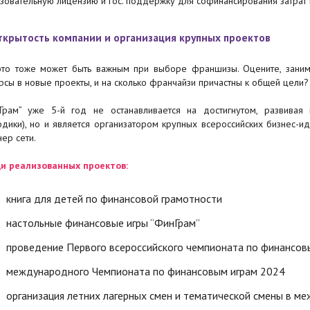
зовательную лицензию и гос. поддержку для софинансирования затрат н
Открытость компании и организация крупных проектов
это тоже может быть важным при выборе франшизы. Оцените, занима
рсы в новые проекты, и на сколько франчайзи причастны к общей цели?
Грам” уже 5-й год не останавливается на достигнутом, развивая
одики), но и является организатором крупных всероссийских бизнес-и
нер сети.
и реализованных проектов:
книга для детей по финансовой грамотности
настольные финансовые игры “ФинГрам”
проведение Первого всероссийского чемпионата по финансов
международного Чемпионата по финансовым играм 2024
организация летних лагерных смен и тематической смены в м