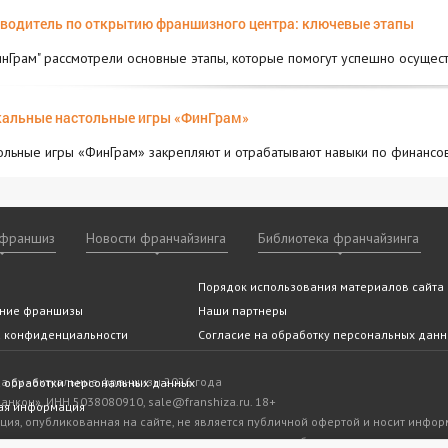
водитель по открытию франшизного центра: ключевые этапы
инГрам" рассмотрели основные этапы, которые помогут успешно осущест
альные настольные игры «ФинГрам»
ольные игры «ФинГрам» закрепляют и отрабатывают навыки по финансо
 франшиз
Новости франчайзинга
Библиотека франчайзинга
ншизы
 франчайзинга
 ли Вам франчайзинг
ие мероприятия
Видео франшиз
По категориям
Статьи и аналитика
Архив
Помощь эксперта
Порядок использования материалов сайта
Новости
По алфавиту
Отзывы о франшиза
Часто за
По горо
(подобрать франшизу)
вопросы
тельство
покупки франшизы
ние франшизы
franshiza.ru в СМИ
Наши партнеры
а конфиденциальности
Согласие на обработку персональных дан
.ру - актуальные франшизы 2026 года
 обработки персональных данных
нкон», ИНН 5038080910, sale@franshiza.ru. 18+
ая информация
ия, опубликованная на сайте, не является публичной офертой и носит инфо
ли являются оценочными и предоставляются правообладателями или предст