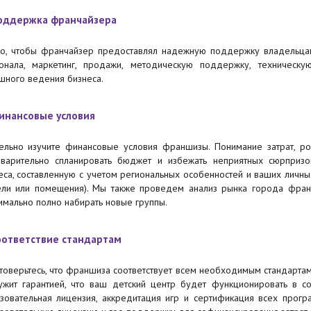
Поддержка франчайзера
о, чтобы франчайзер предоставлял надежную поддержку владельцам
онала, маркетинг, продажи, методическую поддержку, техничес
шного ведения бизнеса.
Финансовые условия
ельно изучите финансовые условия франшизы. Понимание затрат, р
варительно спланировать бюджет и избежать неприятных сюрпризо
еса, составленную с учетом региональных особенностей и ваших личн
ли или помещения). Мы также проведем анализ рынка города фран
имально полно набирать новые группы.
Соответствие стандартам
товерьтесь, что франшиза соответствует всем необходимым стандартам
ужит гарантией, что ваш детский центр будет функционировать в соо
зовательная лицензия, аккредитация игр и сертификация всех прогр