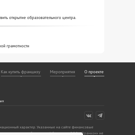
вить открытие образовательного центра.
вой грамотности
Как купить франшизу
Мероприятия
О проекте
х
даваемые
дам
ных
рмационный характер. Указанные на сайте финансовые
авителями правообладателей бизнесов. ООО «Франкон» не