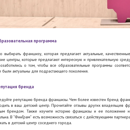
Образовательная программа
о выбирать франшизу, которая предлагает актуальные, качественны
кие центры, которые предлагают интересную и привлекательную среду 
озаботились о том, чтобы все образовательные программы соответс
е были актуальны для подрастающего поколения.
епутация бренда
едуйте репутацию бренда франшизы. Чем более известен бренд франши
одить в ваш детский центр. Прочитайте отзывы других владельцев фр
ым брендом. Также изучите историю франшизы и ее положение на 
ильна. В “ФинГрам” есть возможность связаться с действующими партнера
хать в детский центр соседнего города.