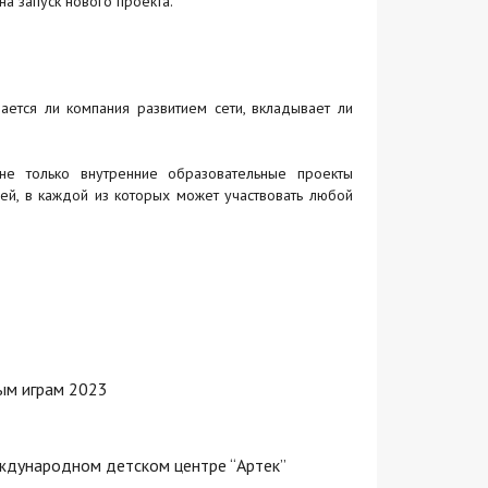
а запуск нового проекта.
ется ли компания развитием сети, вкладывает ли
 не только внутренние образовательные проекты
дей, в каждой из которых может участвовать любой
ым играм 2023
еждународном детском центре “Артек”