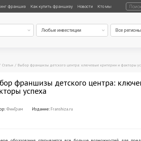
тинг франшиз
Как купить франшизу
Новости
Кто мы
Статьи
Выбор франшизы детского центра: ключевые критерии и факторы у
бор франшизы детского центра: ключе
кторы успеха
ор:
ФинГрам
Издание:
Franshiza.ru
ере образования открывается все больше возможностей для предп