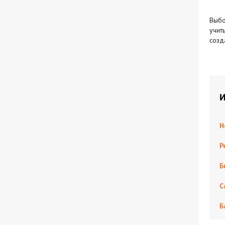
Выбо
учит
созд
И
Н
Р
Б
С
Б