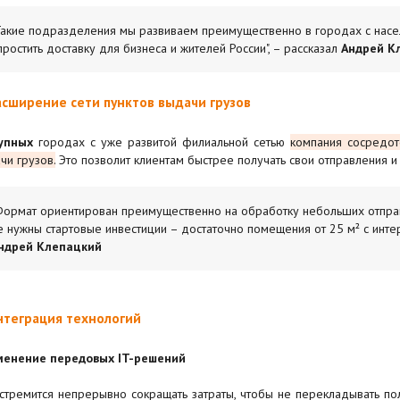
Такие подразделения мы развиваем преимущественно в городах с насел
простить доставку для бизнеса и жителей России", – рассказал
Андрей К
асширение сети пунктов выдачи грузов
упных
городах с уже развитой филиальной сетью
компания сосредот
чи грузов.
Это позволит клиентам быстрее получать свои отправления и
Формат ориентирован преимущественно на обработку небольших отправ
е нужны стартовые инвестиции – достаточно помещения от 25 м² с инте
ндрей Клепацкий
нтеграция технологий
енение передовых IT-решений
стремится непрерывно сокращать затраты, чтобы не перекладывать п