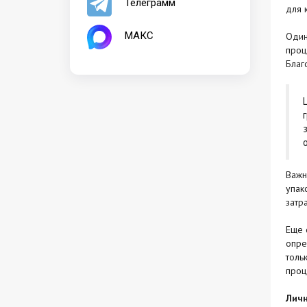
Телеграмм
для 
МАКС
Оди
проц
Благ
Важн
упак
затра
Еще 
опре
толь
проц
Личн