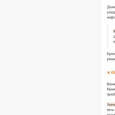
Доля
уско
инфо
Кром
реше
4. 
Влож
Квал
проб
Знач
весь
пред