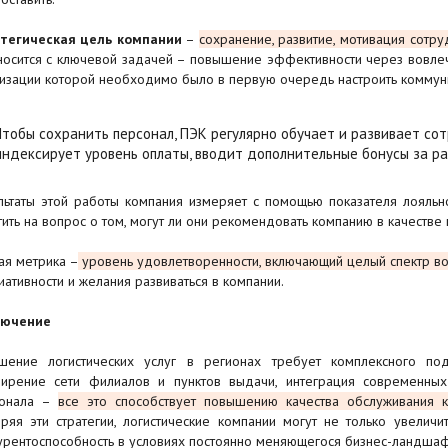
тегическая цель компании
–
сохранение, развитие, мотивация сотру
носится с ключевой задачей – повышение эффективности через вовлеч
изации которой необходимо было в первую очередь настроить коммун
Чтобы сохранить персонал, ПЭК регулярно обучает и развивает со
индексирует уровень оплаты, вводит дополнительные бонусы за ра
льтаты этой работы компания измеряет с помощью показателя лояльн
тить на вопрос о том, могут ли они рекомендовать компанию в качестве 
ая метрика –
уровень удовлетворенности, включающий целый спектр во
иативности и желания развиваться в компании.
лючение
шение логистических услуг в регионах требует комплексного под
ирение сети филиалов и пунктов выдачи, интеграция современных
сонала –
все это способствует повышению качества обслуживания к
ряя эти стратегии, логистические компании могут не только увелич
урентоспособность в условиях постоянно меняющегося бизнес-ландшаф