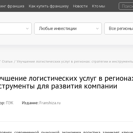
тинг франшиз
Как купить франшизу
Новости
Кто мы
Статьи
Улучшение логистических услуг в регионах: стратегии и инструмент
учшение логистических услуг в регионах
струменты для развития компании
ор:
ПЭК
Издание:
Franshiza.ru
ловиях современной рыночной экономики логистика занимает ключе