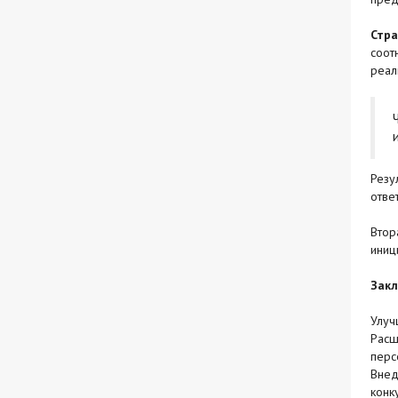
Стра
соот
реал
Резу
отве
Втор
иниц
Зак
Улуч
Расш
пер
Внед
конк