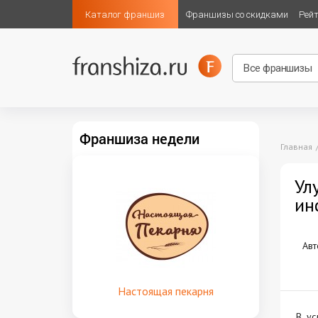
Каталог франшиз
Франшизы со скидками
Рей
Франшиза недели
Главная
Ул
ин
Авт
Настоящая пекарня
В ус