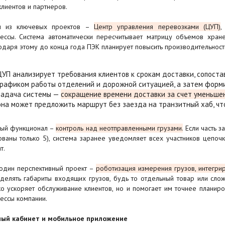
клиентов и партнеров.
н из ключевых проектов –
Центр управления перевозками (ЦУП)
,
ессы. Система автоматически пересчитывает матрицу объемов хранен
одаря этому до конца года ПЭК планирует повысить производительность
ЦУП анализирует требования клиентов к срокам доставки, сопоста
графиком работы отделений и дорожной ситуацией, а затем форми
задача системы —
сокращение времени доставки за счет уменьшени
она может предложить маршрут без заезда на транзитный хаб, что
ый функционал –
контроль над неотправленными грузами.
Если часть з
ованы только 5), система заранее уведомляет всех участников цепоч
т.
один перспективный проект –
роботизация измерения грузов, интегри
делять габариты входящих грузов, будь то отдельный товар или слож
ко ускоряет обслуживание клиентов, но и помогает им точнее планиро
ессы компании.
ый кабинет и мобильное приложение