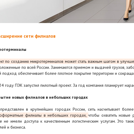
Расширение сети филиалов
ротерминалы
кт по созданию микротерминалов может стать важным шагом в улучшен
оложенные по всей России. Занимаются приемом и выдачей грузов, забо
й подход обеспечивает более плотное покрытие территории и сокраща
24 году ПЭК запустил пилотный проект. За год компания планирует нара
ытие новых филиалов в небольших городах
представлен в крупнейших городах России, сеть насчитывает боле
оформатные филиалы в небольших городах,
чтобы охватить новые р
е не имели доступа к качественным логистическим услугам. Это так
лей и бизнеса.