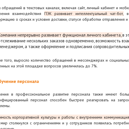
 обращений в текстовых каналах, включая сайт, личный кабинет и моб
рения взаимодействия
ПЭК развивает интеллектуальный чат-бот,
в 
рмацию о сроках и условия доставки, статусе обработки отправления и
Компания непрерывно развивает функционал личного кабинета,
в э
отслеживание нескольких заказов одновременно, возможность вз
менеджером, а также оформление и подписания сопроводительных
е того, выросло количество обращений в мессенджерах и социальны
нных на этой площадке вопросов увеличилась до 7%.
Обучение персонала
ения в профессиональное развитие персонала также имеют боль
ифицированный персонал способен быстрее реагировать на запр
лемы.
имость корпоративной культуры и работы с внутренними коммуникация
 мир столкнулся с ограничениями и у сотрудников появилась потреб
оставить.