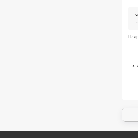
"
з
Под
Поде