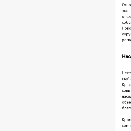
Осно
эксп
откр
собс
Ново
окру
реги
Нас
Несм
стаб
Крас
конц
насе
объе
благ
Кром
комп