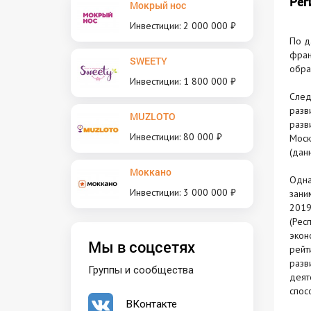
Рег
Мокрый нос
Инвестиции: 2 000 000 ₽
По 
фран
SWEETY
обра
Инвестиции: 1 800 000 ₽
След
разв
MUZLOTO
разв
Инвестиции: 80 000 ₽
Моск
(дан
Моккано
Одна
Инвестиции: 3 000 000 ₽
зани
2019
(Рес
экон
Мы в соцсетях
рейт
разв
Группы и сообщества
деят
спос
ВКонтакте