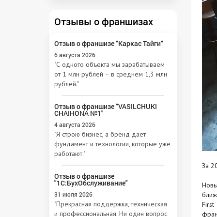
Отзывы о франшизах
Отзыв о франшизе "Каркас Тайги"
6 августа 2026
"С одного объекта мы зарабатываем
от 1 млн рублей – в среднем 1,3 млн
рублей."
Отзыв о франшизе "VASILCHUKI
CHAIHONA №1"
4 августа 2026
"Я строю бизнес, а бренд дает
фундамент и технологии, которые уже
работают."
За 2
Отзыв о франшизе
"1С:БухОбслуживание"
Новы
31 июля 2026
ближ
"Прекрасная поддержка, техническая
Firs
и профессиональная. Ни один вопрос
фран