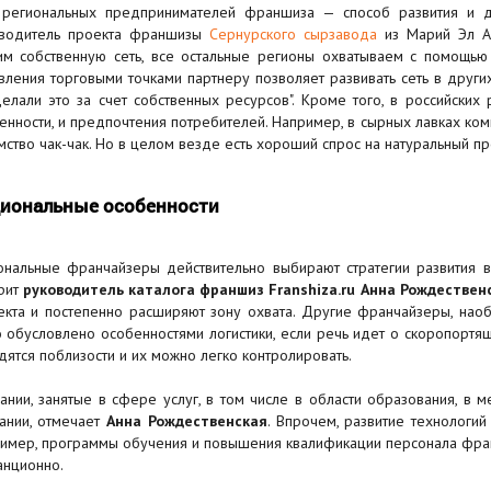
региональных предпринимателей франшиза — способ развития и ди
водитель проекта франшизы
Сернурского сырзавода
из Марий Эл Ан
им собственную сеть, все остальные регионы охватываем с помощь
вления торговыми точками партнеру позволяет развивать сеть в друг
елали это за счет собственных ресурсов". Кроме того, в российских 
енности, и предпочтения потребителей. Например, в сырных лавках ком
мство чак-чак. Но в целом везде есть хороший спрос на натуральный пр
иональные особенности
ональные франчайзеры действительно выбирают стратегии развития в
рит
руководитель каталога франшиз Franshiza.ru Анна Рождественс
екта и постепенно расширяют зону охвата. Другие франчайзеры, наоб
о обусловлено особенностями логистики, если речь идет о скоропортя
дятся поблизости и их можно легко контролировать.
ании, занятые в сфере услуг, в том числе в области образования, в 
ании, отмечает
Анна Рождественская
. Впрочем, развитие технологий
имер, программы обучения и повышения квалификации персонала фран
анционно.