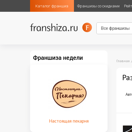
Каталог франшиз
Франшизы со скидками
Рей
Франшиза недели
Главная
Ра
Авт
Настоящая пекарня