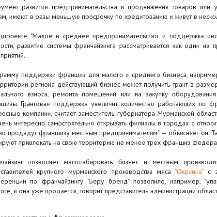
румент развития предпринимательства и продвижения товаров или у
ам, имеют в разы меньшую просрочку по кредитованию и живут в неско
цпроекте "Малое и среднее предпринимательство и поддержка инди
ности, развитие системы франчайзинга рассматривается как один из 
приятий.
рамму поддержки франшиз для малого и среднего бизнеса, например,
ерритории региона действующий бизнес может получить грант в размер
ального взноса, ремонта помещений или на закупку оборудования
шизы. Грантовая поддержка увеличит количество работающих по ф
ресные компании, считает заместитель губернатора Мурманской обла
чень интересно самостоятельно открывать филиалы в городах с относ
но продадут франшизу местным предпринимателям". — объясняет он. Т
ируют привлекать на свою территорию не менее трех франшиз федера
чайзинг позволяет масштабировать бизнес и местным производи
ставителей крупного мурманского производства мяса
"Окраина"
с э
еренции по франчайзингу "Беру бренд" позволило, например, "упа
логе, и она уже продается, говорит представитель администрации област