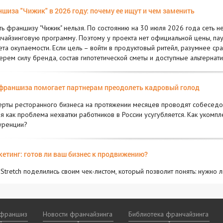
шиза "Чижик" в 2026 году: почему ее ищут и чем заменить
ть франшизу "Чижик" нельзя. По состоянию на 30 июля 2026 года сеть
чайзинговую программу. Поэтому у проекта нет официальной цены, пауш
ета окупаемости. Если цель – войти в продуктовый ритейл, разумнее с
ерем силу бренда, состав гипотетической сметы и доступные альтернати
франшиза помогает партнерам преодолеть кадровый голод
ерты ресторанного бизнеса на протяжении месяцев проводят собеседова
я как проблема нехватки работников в России усугубляется. Как укомп
уренции?
етинг: готов ли ваш бизнес к продвижению?
 Stretch поделились своим чек-листом, который позволит понять: нужно 
 франшиз
Новости франчайзинга
Библиотека франчайзинга