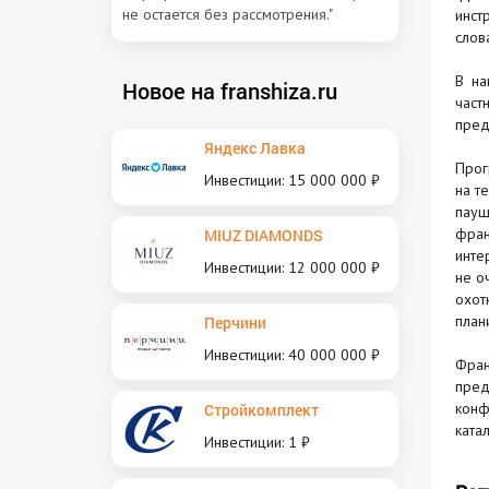
не остается без рассмотрения."
инст
слов
В на
Новое на franshiza.ru
част
пред
Яндекс Лавка
Прог
Инвестиции: 15 000 000 ₽
на т
пауш
фран
MIUZ DIAMONDS
инте
Инвестиции: 12 000 000 ₽
не о
охот
план
Перчини
Инвестиции: 40 000 000 ₽
Фран
пред
конф
Стройкомплект
ката
Инвестиции: 1 ₽