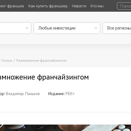
тинг франшиз
Как купить франшизу
Новости
Кто мы
Статьи
Размножение франчайзингом
змножение франчайзингом
ор:
Владимир Паньков
Издание:
РБК+