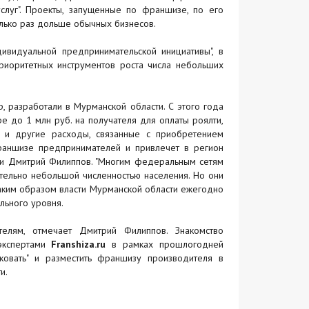
слуг". Проекты, запущенные по франшизе, по его
лько раз дольше обычных бизнесов.
видуальной предпринимательской инициативы", в
приоритетных инструментов роста числа небольших
 разработали в Мурманской области. С этого года
е до 1 млн руб. на получателя для оплаты роялти,
 и другие расходы, связанные с приобретением
раншизе предпринимателей и привлечет в регион
сти Дмитрий Филиппов. "Многим федеральным сетям
ительно небольшой численностью населения. Но они
аким образом власти Мурманской области ежегодно
льного уровня.
телям, отмечает Дмитрий Филиппов. Знакомство
кспертами
Franshiza.ru
в рамках прошлогодней
ковать" и разместить франшизу производителя в
и.