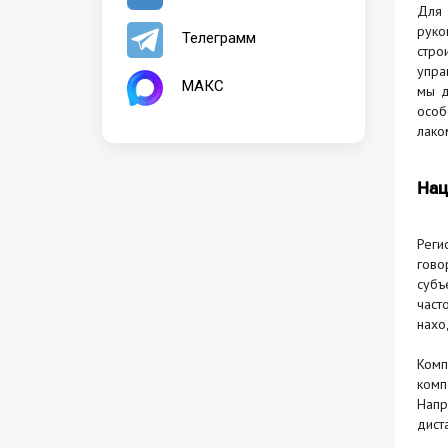
Для 
руко
Телеграмм
стро
упра
МАКС
мы д
особ
лако
Нац
Реги
гово
субъ
част
нахо
Комп
комп
Напр
дист