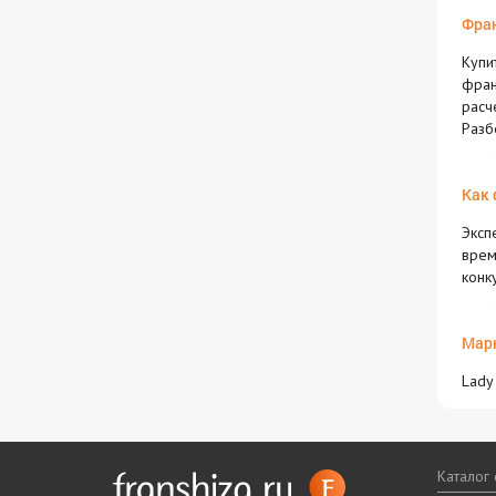
Фран
Купи
фран
расч
Разб
Как 
Эксп
врем
конк
Марк
Lady
Каталог