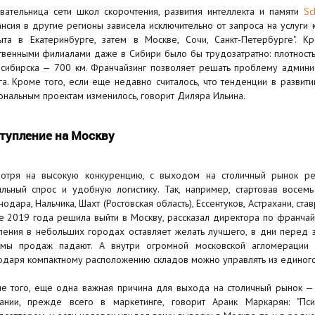
вательница сети школ скорочтения, развития интеллекта и памяти
Sc
ансия в другие регионы зависела исключительно от запроса на услуги
ыта в Екатеринбурге, затем в Москве, Сочи, Санкт-Петербурге". К
твенными филиалами даже в Сибири было бы трудозатратно: плотность
сибирска — 700 км. Франчайзинг позволяет решать проблему админис
га. Кроме того, если еще недавно считалось, что тенденции в развити
ональным проектам изменилось, говорит Диляра Ильина.
тупление на Москву
отря на высокую конкуренцию, с выходом на столичный рынок р
ильный спрос и удобную логистику. Так, например, стартовав восем
нодара, Нальчика, Шахт (Ростовская область), Ессентуков, Астрахани, с
е 2019 года решила выйти в Москву, рассказал директора по франчай
ления в небольших городах оставляет желать лучшего, в дни перед з
мы продаж падают. А внутри огромной московской агломерации 
одаря компактному расположению складов можно управлять из единого 
е того, еще одна важная причина для выхода на столичный рынок —
ании, прежде всего в маркетинге, говорит Араик Маркарян: "Пси