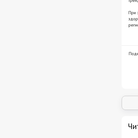
трен
При 
здор
реги
Поде
Чи