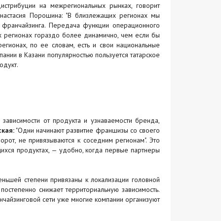
стрибуции на межрегиональных рынках, говорит
астасия Порошина: "В близлежащих регионах мы
ю франчайзинга. Передача функции операционного
их регионах гораздо более динамично, чем если бы
регионах, по ее словам, есть и свои национальные
пании в Казани популярностью пользуется татарское
одукт.
 зависимости от продукта и узнаваемости бренда,
кая:
"Одни начинают развитие франшизы со своего
орот, не привязываются к соседним регионам". Это
щихся продуктах, — удобно, когда первые партнеры
меньшей степени привязаны к локализации головной
 постепенно снижает территориальную зависимость.
чайзинговой сети уже многие компании организуют