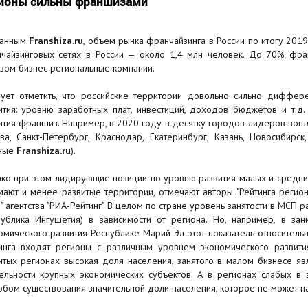
ионы сильны франшизами
данным
Franshiza.ru
, объем рынка франчайзинга в России по итогу 2019
чайзинговых сетях в России — около 1,4 млн человек. До 70% фра
зом бизнес региональные компании.
ует отметить, что российские территории довольно сильно диффер
ития: уровню заработных плат, инвестиций, доходов бюджетов и т.д
ития франшиз. Например, в 2020 году в десятку городов-лидеров вош
ва, Санкт-Петербург, Краснодар, Екатеринбург, Казань, Новосибирс
ные
Franshiza.ru
).
ко при этом лидирующие позиции по уровню развития малых и средни
мают и менее развитые территории, отмечают авторы "Рейтинга регио
" агентства "РИА-Рейтинг". В целом по стране уровень занятости в МСП 
публика Ингушетия) в зависимости от региона. Но, например, в за
омического развития Республике Марий Эл этот показатель относител
инга входят регионы с различным уровнем экономического развития
итых регионах высокая доля населения, занятого в малом бизнесе яв
ельности крупных экономических субъектов. А в регионах слабых в
обом существования значительной доли населения, которое не может на