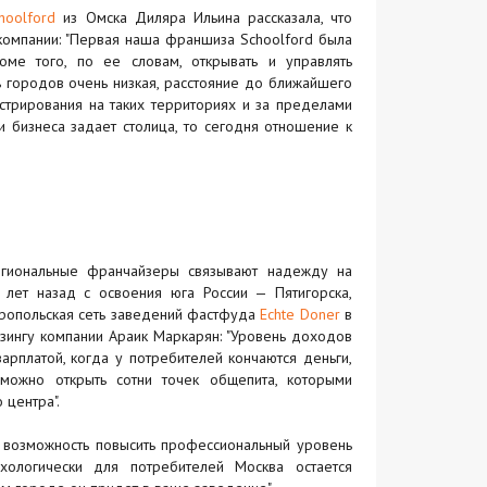
hoolford
из Омска Диляра Ильина рассказала, что
 компании: "Первая наша франшиза Schoolford была
роме того, по ее словам, открывать и управлять
 городов очень низкая, расстояние до ближайшего
трирования на таких территориях и за пределами
и бизнеса задает столица, то сегодня отношение к
егиональные франчайзеры связывают надежду на
ь лет назад с освоения юга России — Пятигорска,
тавропольская сеть заведений фастфуда
Echte Doner
в
зингу компании Араик Маркарян: "Уровень доходов
арплатой, когда у потребителей кончаются деньги,
можно открыть сотни точек общепита, которыми
центра".
 возможность повысить профессиональный уровень
хологически для потребителей Москва остается