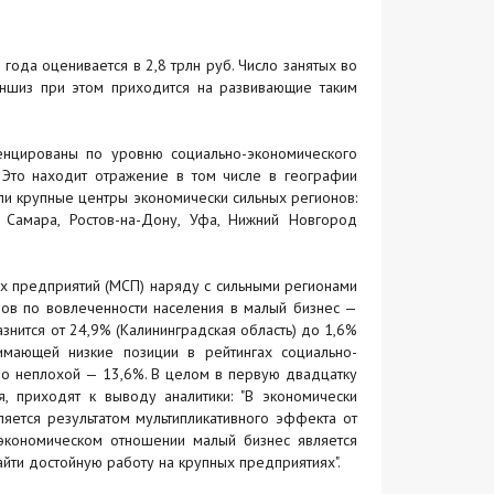
 года оценивается в 2,8 трлн руб. Число занятых во
ншиз при этом приходится на развивающие таким
енцированы по уровню социально-экономического
. Это находит отражение в том числе в географии
ли крупные центры экономически сильных регионов:
к, Самара, Ростов-на-Дону, Уфа, Нижний Новгород
х предприятий (МСП) наряду с сильными регионами
нов по вовлеченности населения в малый бизнес —
разнится от 24,9% (Калининградская область) до 1,6%
нимающей низкие позиции в рейтингах социально-
ьно неплохой — 13,6%. В целом в первую двадцатку
, приходят к выводу аналитики: "В экономически
ляется результатом мультипликативного эффекта от
 экономическом отношении малый бизнес является
йти достойную работу на крупных предприятиях".