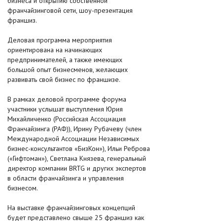
бизнеса и открытию собственной
франчайзинговой сети, шоу-презентация
франшиз.
Деловая программа мероприятия
ориентирована на начинающих
предпринимателей, а также имеющих
большой опыт бизнесменов, желающих
развивать свой бизнес по франшизе.
В рамках деловой программе форума
участники услышат выступления Юрия
Михайличенко (Российская Ассоциация
Франчайзинга (РАФ)), Ирину Рубачеву (член
Международной Ассоциации Независимых
бизнес-консультантов «БизКон»), Ильи Реброва
(«Гифтоман»), Светлана Князева, генеральный
директор компании BRTG и других экспертов
в области франчайзинга и управления
бизнесом.
На выставке франчайзинговых концепций
будет представлено свыше 25 франшиз как