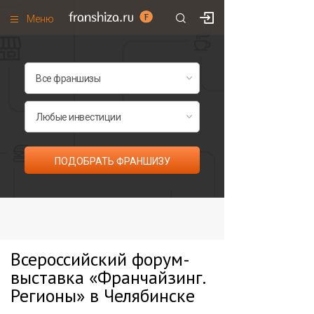
Меню
+7 (985)
700
•
00
•
85
Франшизы по категориям
Франшизы по городам
Франшизы со скидками
Рейтинг франшиз
ПОДОБРАТЬ ФРАНШИЗУ
Все франшизы списком
Всероссийский форум-
выставка «Франчайзинг.
Регионы» в Челябинске