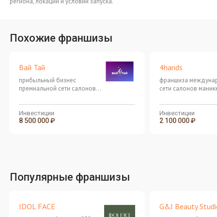
региона, локации и условий запуска.
Похожие франшизы
Вай Тай
4hands
прибыльный бизнес
франшиза междуна
премиальной сети салонов
сети салонов маник
тайского массажа
педикюра в 4hands
Инвестиции
Инвестиции
8 500 000 ₽
2 100 000 ₽
Популярные франшизы
IDOL FACE
G&J Beauty Studi