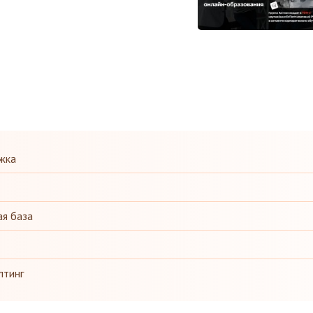
жка
ая база
лтинг