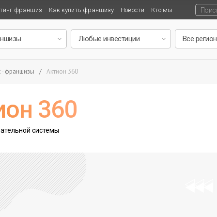
тинг франшиз
Как купить франшизу
Новости
Кто мы
t - франшизы
/
Актион 360
ион 360
вательной системы