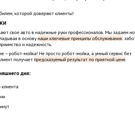
обилем, которой доверяют клиенты!
ки
ают свое авто в надежные руки профессионалов. Мы задаем н
кладывая в основу
наши ключевые принципы обслуживания:
забо
еприимство и надежность.
е – робот-мойка! Не просто робот-мойка, а умный сервис без
клиент получает
предсказуемый результат по приятной цене
.
няшнего дня:
 клиента
зни
инут