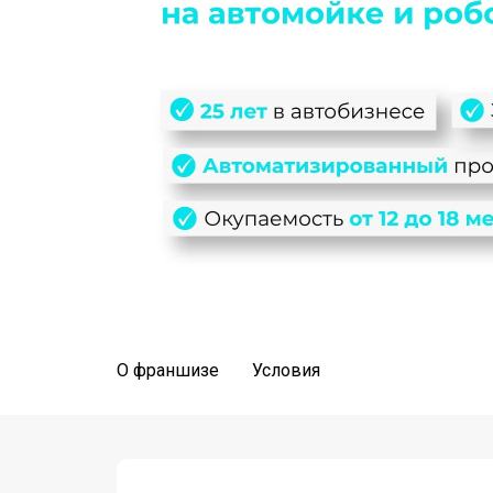
О франшизе
Условия