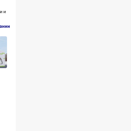
и и
пании