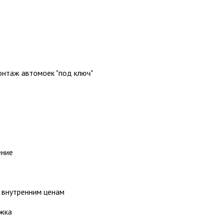
онтаж автомоек "под ключ"
ение
 внутренним ценам
жка