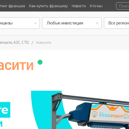
тинг франшиз
Как купить франшизу
Новости
Кто мы
пчасти, АЗС, СТО
/
Аквасити
асити