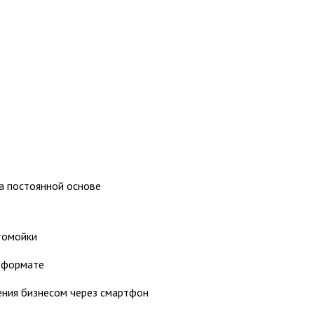
а постоянной основе
томойки
н-формате
ения бизнесом через смартфон