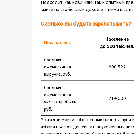
Подходит, как новичкам, так и опытным пр
выйти на стабильный доход и заниматься п
Сколько Вы будете зарабатывать?
Население
Показатель
до 500 тыс.чел
Средняя
ежемесячная
690 322
выручка, руб.
Средняя
ежемесячная
214 000
чистая прибыль,
руб.
У каждой мойки собственный набор услуг и 
избавит вас от дешевых и неухоженных авто
расходных материалов. К вам приедут боле