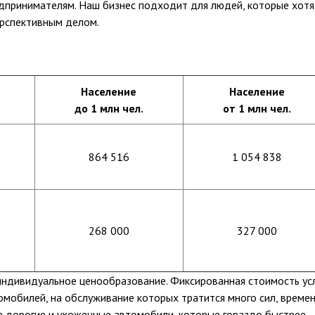
едпринимателям. Наш бизнес подходит для людей, которые хотя
ерспективным делом.
Население
Население
.
до 1 млн чел.
от 1 млн чел.
864 516
1 054 838
268 000
327 000
индивидуальное ценообразование. Фиксированная стоимость ус
мобилей, на обслуживание которых тратится много сил, времен
е дорогие и ухоженные автомобили, которые гораздо быстрее