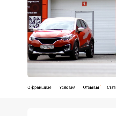
О франшизе
Условия
Отзывы
1
Стат