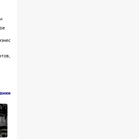
ы.
ое
изнес
нтов,
пании