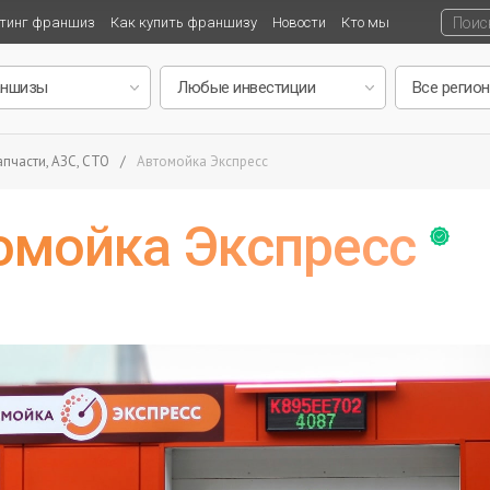
тинг франшиз
Как купить франшизу
Новости
Кто мы
пчасти, АЗС, СТО
/
Автомойка Экспресс
омойка Экспресс