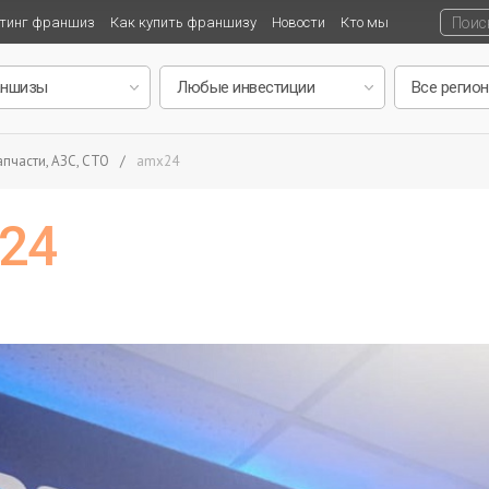
тинг франшиз
Как купить франшизу
Новости
Кто мы
пчасти, АЗС, СТО
/
amx24
24