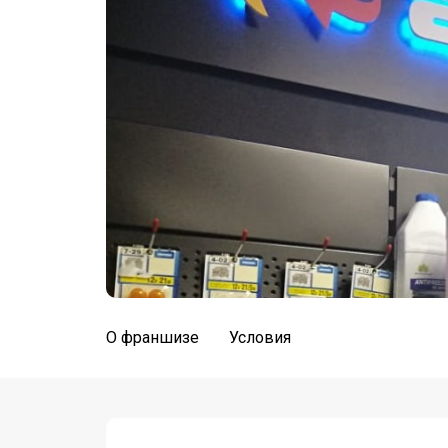
О франшизе
Условия