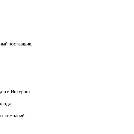
ный поставщик.
па в Интернет.
клада.
ых компаний.
.