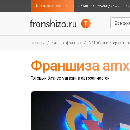
Каталог франшиз
Франшизы со скидками
Рей
Главная
/
Каталог франшиз
/
АВТОбизнес: сервисы, за
Франшиза amx
Готовый бизнес магазина автозапчастей