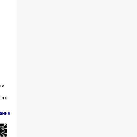
ти
ал и
пании