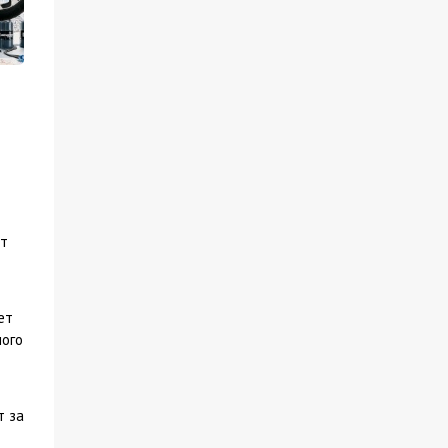
ет
ет
ного
т за