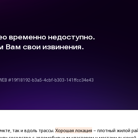
кте, так и вдоль трассы.
Хорошая локация
– плотный жилой рай
 или соседство с автомобильным кластером и местами высокой