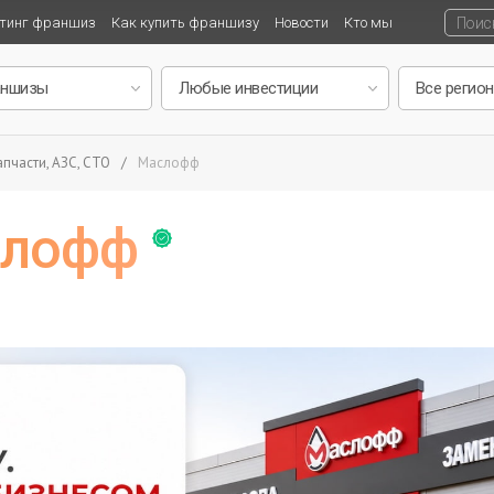
тинг франшиз
Как купить франшизу
Новости
Кто мы
пчасти, АЗС, СТО
/
Маслофф
слофф