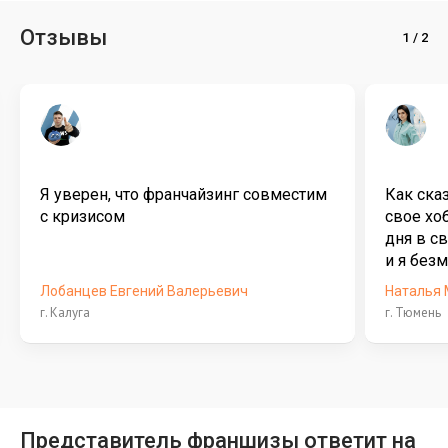
Отзывы
Я уверен, что франчайзинг совместим
Как ска
с кризисом
свое хоб
дня в св
и я безм
Лобанцев Евгений Валерьевич
Наталья
г. Калуга
г. Тюмень
Представитель франшизы ответит на