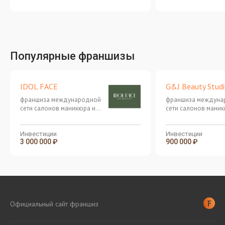
Популярные франшизы
IDOL FACE
G&J Beauty Stud
франшиза международной
франшиза междуна
сети салонов маникюра и
сети салонов маник
педикюра в 4hands
педикюра в 4hands
Инвестиции
Инвестиции
3 000 000 ₽
900 000 ₽
Официальный сайт франшиз