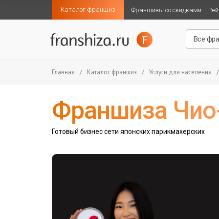
Каталог франшиз
Франшизы со скидками
Рей
Главная
/
Каталог франшиз
/
Услуги для населения
/
Франшиза Чио
Готовый бизнес сети японских парикмахерских