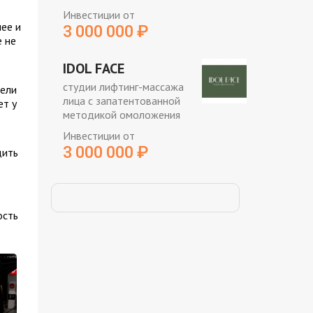
Инвестиции от
ее и
3 000 000
₽
е не
IDOL FACE
студии лифтинг-массажа
дели
лица с запатентованной
ет у
методикой омоложения
Инвестиции от
3 000 000
₽
дить
ость