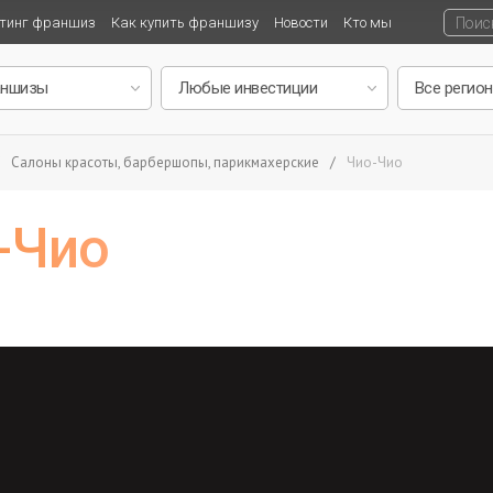
тинг франшиз
Как купить франшизу
Новости
Кто мы
Салоны красоты, барбершопы, парикмахерские
/
Чио-Чио
-Чио