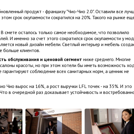
новленный продукт - франшизу "Чио-Чио 2.0". Оставили все лучш
 этом срок окупаемости сократился на 20%. Такого на рынке ещ
? В смете осталось только самое необходимое, что позволило
лей. И именно за счет этого сократился срок окупаемости у мо
вляется новый дизайн мебели. Светлый интерьер и мебель созда
е больше клиентов.
сть обслуживания и ценовой сегмент
ниже среднего. Многие
 салоны красоты, но при этом хотели бы иметь возможность хо
е гарантируют соблюдение всех санитарных норм, а ценник не
ио Чио вырос на 16%, а рост выручки LFL точек - на 35%. И это
 Что в очередной раз доказывает устойчивость и востребованн