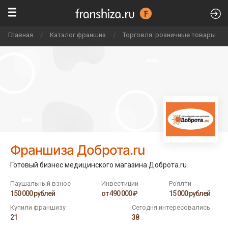
Главная
/
Каталог франшиз
/
Торговля: розничные товары
/
Франшиза Доброта.ru
Готовый бизнес медицинского магазина Доброта.ru
Паушальный взнос
Инвестиции
Роялти
150 000 рублей
от 490 000 ₽
15 000 рублей
Купили франшизу
Сегодня интересовались
21
38