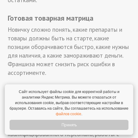
Готовая товарная матрица
Новичку сложно понять, какие препараты и
товары должны быть на старте, какие
позиции оборачиваются быстро, какие нужны
для наличия, а какие замораживают деньги.
Франшиза может снизить риск ошибки в
ассортименте.
Минусы и риски аптечных франшиз
Сайт использует файлы cookie для корректной работы и
аналитики Яндекс Метрика. Вы можете отказаться от
Высокая зарегулированность
использования cookie, выбрав соответствующие настройки в
браузере. Оставаясь на сайте, Вы соглашаетесь на использование
файлов cookie
.
Аптечный бизнес требует лицензии,
соблюдения правил хранения,
Принять
квалифицированного персонала, работы с