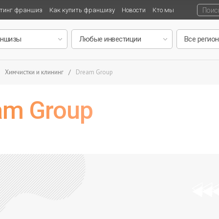
тинг франшиз
Как купить франшизу
Новости
Кто мы
Химчистки и клининг
/
Dream Group
am Group