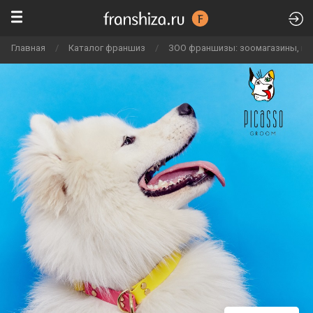
Главная
/
Каталог франшиз
/
ЗОО франшизы: зоомагазины, гру