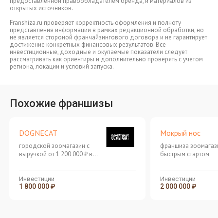
предоставленной правообладателем бренда, и материалов из
открытых источников.
Franshiza.ru проверяет корректность оформления и полноту
представления информации в рамках редакционной обработки, но
не является стороной франчайзингового договора и не гарантирует
достижение конкретных финансовых результатов. Все
инвестиционные, доходные и окупаемые показатели следует
рассматривать как ориентиры и дополнительно проверять с учетом
региона, локации и условий запуска.
Похожие франшизы
DOGNECAT
Мокрый нос
городской зоомагазин с
франшиза зоомагаз
выручкой от 1 200 000 ₽ в
быстрым стартом
месяц
Инвестиции
Инвестиции
1 800 000 ₽
2 000 000 ₽