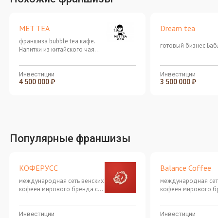
MET TEA
Dream tea
франшиза bubble tea кафе.
готовый бизнес Баб
Напитки из китайского чая
высшего сорта, с
современными вкусами.
MAKE THE WORLD LOVE
Инвестиции
Инвестиции
4 500 000 ₽
3 500 000 ₽
CHINESE TEA
Популярные франшизы
КОФЕРУСС
Balance Coffee
международная сеть венских
международная сет
кофеен мирового бренда с
кофеен мирового б
заработком от 400 000
заработком от 400 
рублей в месяц!
рублей в месяц!
Инвестиции
Инвестиции