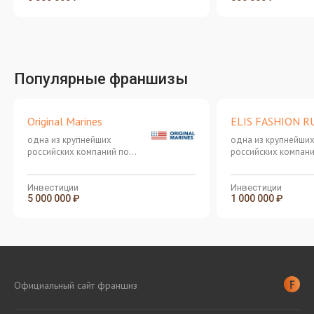
Популярные франшизы
Original Marines
ELIS FASHION R
одна из крупнейших
одна из крупнейши
российских компаний по
российских компани
производству и продаже
производству и пр
женской и мужской одежды
женской и мужской
известных марок
известных марок
Инвестиции
Инвестиции
5 000 000 ₽
1 000 000 ₽
Официальный сайт франшиз