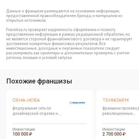
Данные о франшизе размещаются на основании информации,
предоставленной правообладателем бренда, и материалов из
открытых источников.
Franshiza.ru проверяет корректность оформления и полноту
представления информации в рамках редакционной обработки, но
не является стороной франчайзингового договора и не гарантирует
достижение конкретных финансовых результатов. Все
инвестиционные, доходные и окупаемые показатели следует
рассматривать как ориентиры и дополнительно проверять с учетом
региона, локации и условий запуска.
Похожие франшизы
ОКНА-НОВА
TEHNOARM
федеральная сеть по
франшиза произво
дизайнерской отделке и
революционных
остеклению балконов
термопанелей и фа
декора
Инвестиции
Инвестиции
100 000 ₽
2 700 000 ₽