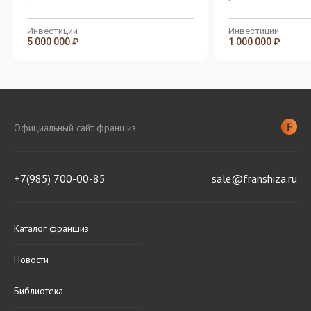
производству и продаже
производству и пр
женской и мужской одежды
женской и мужской
известных марок
известных марок
Инвестиции
Инвестиции
5 000 000 ₽
1 000 000 ₽
Официальный сайт франшиз
+7(985) 700-00-85
sale@franshiza.ru
Каталог франшиз
Новости
Библиотека