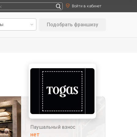
Войти в кабинет
Подобрать франшизу
Паушальный взнос
нет