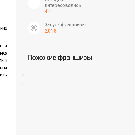
интересовались
41
Запуск франшизы
ских
2018
и и
имся
Похожие франшизы
ти и
ция
ить