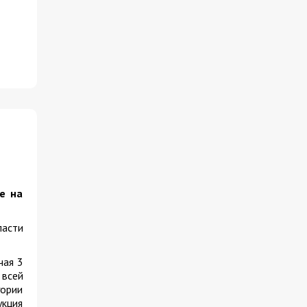
е на
ласти
чая 3
 всей
гории
укция