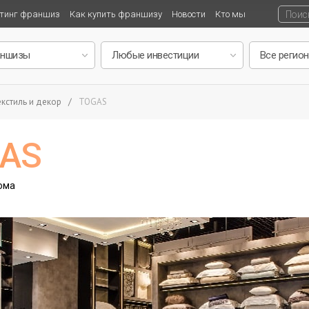
тинг франшиз
Как купить франшизу
Новости
Кто мы
екстиль и декор
/
TOGAS
GAS
ома