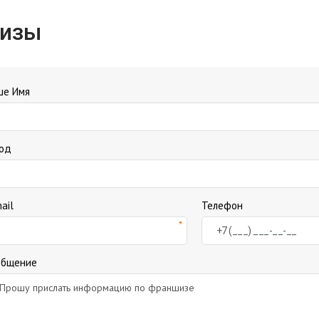
шизы
ше Имя
род
ail
Телефон
общение