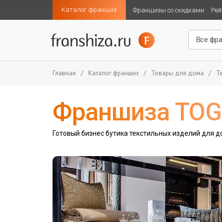
Каталог франшиз
Франшизы со скидками
Рей
Главная
/
Каталог франшиз
/
Товары для дома
/
Т
Франшиза TO
Готовый бизнес бутика текстильных изделий для д