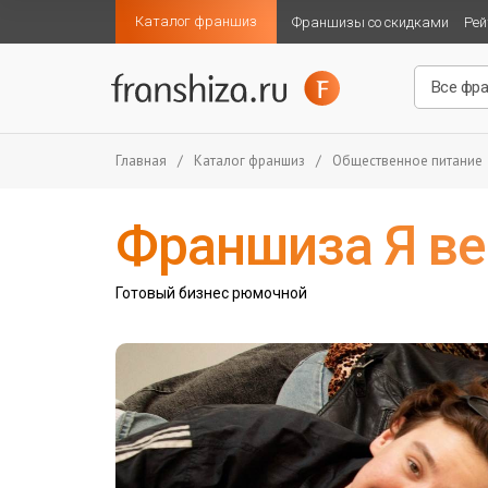
Каталог франшиз
Франшизы со скидками
Рей
Главная
/
Каталог франшиз
/
Общественное питание
Франшиза Я ве
Готовый бизнес рюмочной