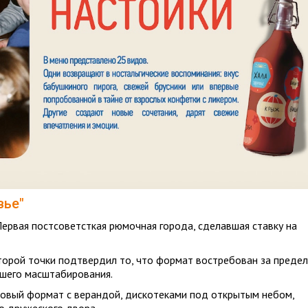
вье"
Первая постсоветсткая рюмочная города, сделавшая ставку на
второй точки подтвердил то, что формат востребован за преде
йшего масштабирования.
вый формат с верандой, дискотеками под открытым небом,