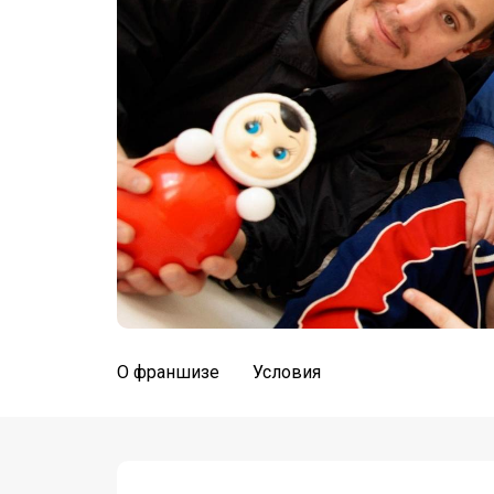
О франшизе
Условия