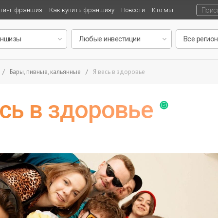
тинг франшиз
Как купить франшизу
Новости
Кто мы
/
Бары, пивные, кальянные
/
Я весь в здоровье
сь в здоровье