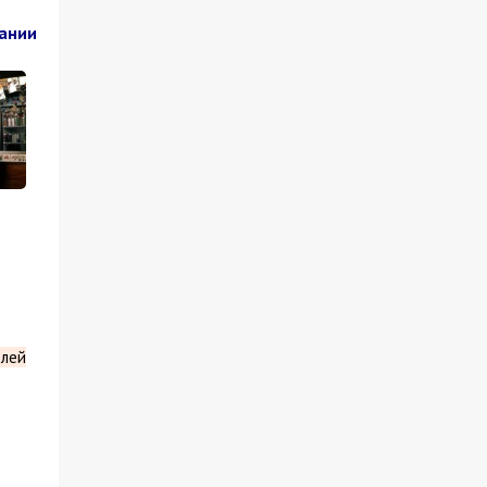
пании
блей