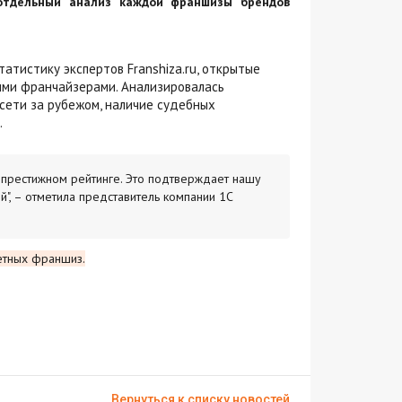
отдельный анализ каждой франшизы брендов
атистику экспертов Franshiza.ru, открытые
мими франчайзерами. Анализировалась
сети за рубежом, наличие судебных
.
 престижном рейтинге. Это подтверждает нашу
", – отметила представитель компании 1С
тетных франшиз.
Вернуться к списку новостей