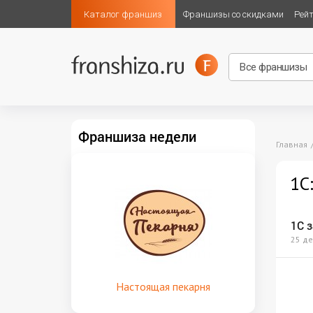
Каталог франшиз
Франшизы со скидками
Рей
Франшиза недели
Главная
1С
1С з
25 де
Настоящая пекарня