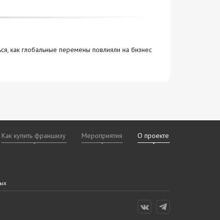
ься, как глобальные перемены повлияли на бизнес
Как купить франшизу
Мероприятия
О проекте
х
даваемые
дам
ных