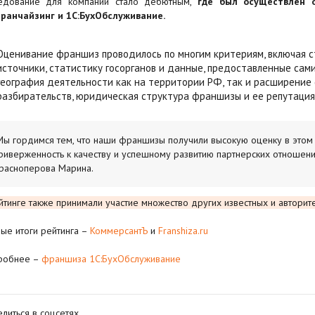
едование для компании стало дебютным,
где был осуществлен 
ранчайзинг и 1С:БухОбслуживание.
Оценивание франшиз проводилось по многим критериям, включая ст
источники, статистику госорганов и данные, предоставленные са
география деятельности как на территории РФ, так и расширение 
разбирательств, юридическая структура франшизы и ее репутация
Мы гордимся тем, что наши франшизы получили высокую оценку в этом
риверженность к качеству и успешному развитию партнерских отношений
расноперова Марина.
йтинге также принимали участие множество других известных и автори
ые итоги рейтинга –
КоммерсантЪ
и
Franshiza.ru
робнее –
франшиза 1С:БухОбслуживание
литься в соцсетях